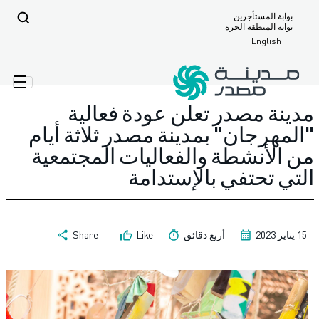
بوابة المستأجرين
بوابة المنطقة الحرة
مدينة مصدر - الصفحة الرئيسية
الأخبار
English
مدينة مصدر تعلن عودة فعالية
"المهرجان" بمدينة مصدر ثلاثة أيام
من الأنشطة والفعاليات المجتمعية
التي تحتفي بالإستدامة
15 يناير 2023
أربع دقائق
Like
Share