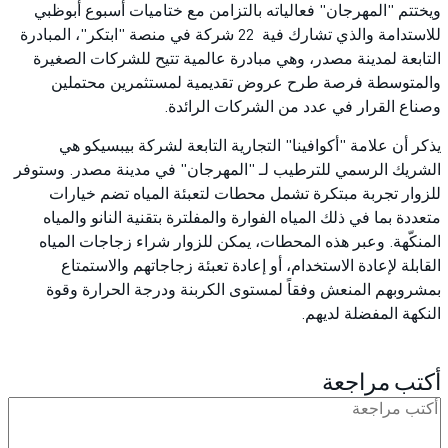
ويختتم "المهرجان" فعالياته بالتزامن مع ختاميات أسبوع أبوظبي
للاستدامة والذي تشارك فية 22 شركة في منصة "ابتكر"، المبادرة
التابعة لمدينة مصدر، وهي مبادرة عالمية تتيح للشركات الصغيرة
والمتوسطة فرصة طرح عروض تقديمية لمستثمرين محتملين
وصناع القرار في عدد من الشركات الرائدة.
يذكر أن علامة "أكوافينا" التجارية التابعة لشركة بيبسيكو هي
الشريك الرسمي للترطيب لـ "المهرجان" في مدينة مصدر. وستوفر
للزوار تجربة مبتكرة تشمل محطات لتعبئة المياه تضم خيارات
متعددة بما في ذلك المياه الفوارة والمفلترة بتقنية النانو والمياه
المنكّهة. وعبر هذه المحطات، يمكن للزوار شراء زجاجات المياه
القابلة لإعادة الاستخدام، أو إعادة تعبئة زجاجاتهم والاستمتاع
بمشروبهم المنعش وفقاً لمستوى الكربنة ودرجة الحرارة وقوة
النكهة المفضلة لديهم.
أكتب مراجعة