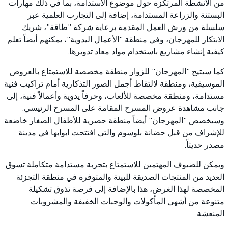
من الأنشطة المرتكزة حول موضوع الاستدامة، بما في ذلك مهارات
البستنة والزراعة المستدامة، إضافة إلى التجارب العلمية عبر
سلسلة من ورش العمل المقدمة برعاية شركة "طاقة"، شريك
الابتكار للمهرجان، وفي منطقة "الأعمال اليدوية"، يمكنهم أيضاً تعلم
كيفية إنشاء مشاريع باستخدام مواد معاد تدويرها.
كما سيتيح "المهرجان" للزوار منطقة مخصصة للاستمتاع بالعروض
الموسيقية، ومنطقة لالتقاط أجمل الصور التذكارية أمام تراكيب فنية
مستدامة، ومنطقة مخصصة للألعاب، وحرفاً يدوية وأعمالاً فنية، إلى
جانب مشاهدة عروض المسرح المقامة على المسرح الرئيسي.
وسيخصص "المهرجان" أيضاً منطقة حصرية للأطفال الصغار خاضعة
للإشراف من قبل حضانة بلوسوم والتي افتتحت ابوابها في مدينة
مصدر حديثاً.
ويمكن للضيوف المهتمين للاستمتاع بتجربة مستدامة متكاملة تسوق
العديد من المنتجات الصديقة للبيئة والمتوفرة في منطقة التجزئة
المخصصة لهذا الغرض، هذا بالإضافة إلى فرصة تذوق تشكيلة
متنوعة من أشهى المأكولات والوجبات الخفيفة والمشروبات
المنعشة.