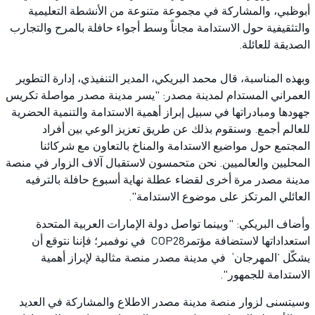
أبوظبي، والمشاركة في مجموعة متنوعة من الأنشطة التعليمية
والتثقيفية حول الاستدامة مجاناً وسط أجواء حافلة بالمرح والتجارب
الصديقة للعائلة.
وبهذه المناسبة، قال محمد البريكي، المدير التنفيذي، إدارة التطوير
العمراني المستدام لمدينة مصدر: "يسر مدينة مصدر مواصلة تكريس
جهودها ومبادراتها في سبيل إبراز أهمية الاستدامة والتنمية الحضرية
للعالم أجمع. وسنقوم بذلك عن طريق تعزيز الوعي بين أفراد
المجتمع حول مواضيع الاستدامة والمناخ بالتعاون مع شركائنا
المحليين والعالميين. نحن متحمسون لاستقبال آلاف الزوار في منصة
مدينة مصدر مرة أخرى لقضاء عطلة نهاية أسبوع حافلة بالترفيه
العائلي المرتكز على موضوع الاستدامة".
وأضاف البريكي: "وبينما تواصل دولة الإمارات العربية المتحدة
استعداداتها لاستضافة مؤتمرCOP28 في نوفمبر؛ فإننا نتوقع أن
يشكّل ’المهرجان‘ في مدينة مصدر منصة مثالية لإبراز أهمية
الاستدامة للجمهور".
وسيتسنى لزوار منصة مدينة مصدر الاطلاع والمشاركة في العديد