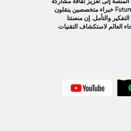
المنصة إلى تعزيز ثقافة مشاركة
المعرفة والتحفيز على إجراء مناقشات تفتح آفاقاً جديدة. تضم كل حلقة من حلقات Future Forward خبراء متخصصين ينقلون
لتفكير والتأمل. إن منصتنا
ء العالم لاستكشاف التقنيات